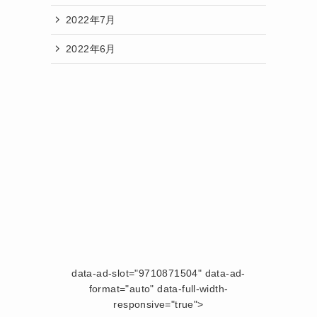
2022年7月
2022年6月
data-ad-slot="9710871504" data-ad-
format="auto" data-full-width-
responsive="true">