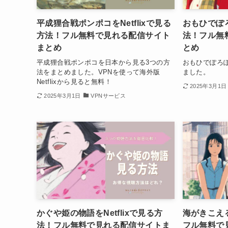
平成狸合戦ポンポコをNetflixで見る
おもひでぽろ
方法！フル無料で見れる配信サイト
法！フル無
まとめ
とめ
平成狸合戦ポンポコを日本から見る3つの方
おもひでぽろ
法をまとめました。VPNを使って海外版
ました。
Netflixから見ると無料！
2025年3月1日
2025年3月1日
VPNサービス
かぐや姫の物語をNetflixで見る方
海がきこえる
法！フル無料で見れる配信サイトま
フル無料で