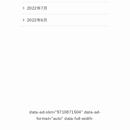
2022年7月
2022年6月
data-ad-slot="9710871504" data-ad-
format="auto" data-full-width-
responsive="true">