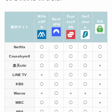
Mille
Expr
Surf
Nord
PIA
nVP
essV
shar
VPN
海外サイト
N
PN
k
Netflix
◯
◯
◯
◯
◯
Crunchyroll
◯
◯
◯
◯
◯
楽天viki
◯
◯
◯
◯
×
LINE TV
×
◯
◯
◯
×
KBS
◯
◯
◯
◯
×
Wavve
×
◯
×
×
×
MBC
◯
◯
◯
◯
×
SBS
◯
◯
◯
◯
×