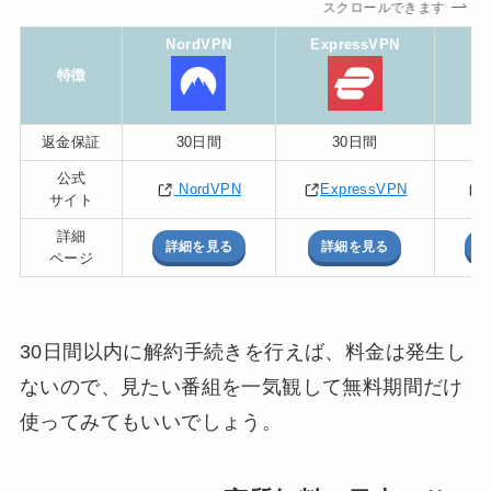
スクロールできます
NordVPN
ExpressVPN
S
特徴
返金保証
30日間
30日間
公式
NordVPN
ExpressVPN
サイト
詳細
詳細を見る
詳細を見る
詳
ページ
30日間以内に解約手続きを行えば、料金は発生し
ないので、見たい番組を一気観して無料期間だけ
使ってみてもいいでしょう。