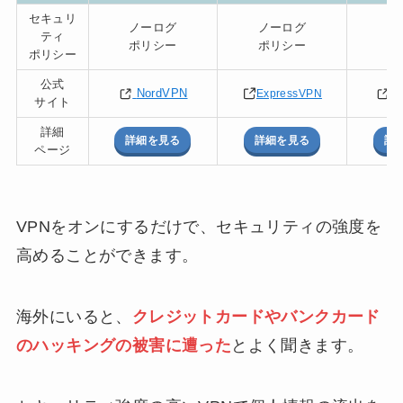
セキュリ
ノーログ
ノーログ
ノ
ティ
ポリシー
ポリシー
ポ
ポリシー
公式
NordVPN
S
ExpressVPN
サイト
詳細
詳細を見る
詳細を見る
詳
ページ
VPNをオンにするだけで、セキュリティの強度を
高めることができます。
海外にいると、
クレジットカードやバンクカード
のハッキングの被害に遭った
とよく聞きます。