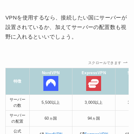
VPNを使用するなら、接続したい国にサーバーが
設置されているか、加えてサーバーの配置数も視
野に入れるといいでしょう。
スクロールできます
NordVPN
ExpressVPN
Sur
特徴
サーバー
5,500以上
3,000以上
3,
の数
サーバー
60ヵ国
94ヵ国
6
の配置
公式