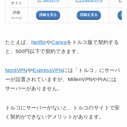
NordVPN
ExpressVPN
S
サイト
詳細
詳細を見る
詳細を見る
詳
ページ
たとえば、
Netflix
や
Canva
をトルコ版で契約する
と、500円以下で契約できます。
NordVPN
や
ExpressVPN
には「トルコ」にサーバ
ーが設置されていますが、MillenVPNやPIAには
サーバーがありません。
トルコにサーバーがないと、トルコのサイトで安
く契約ができないデメリットがあります。