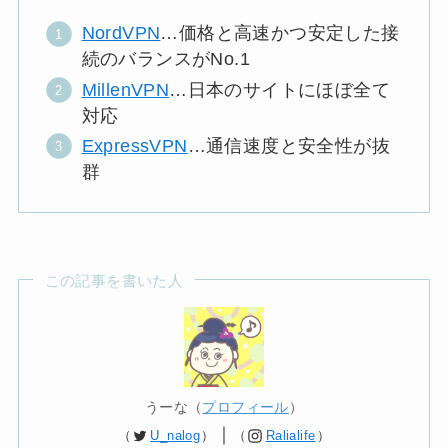
NordVPN
…価格と高速かつ安定した接
続のバランスがNo.1
MillenVPN
…日本のサイトにほぼ全て
対応
ExpressVPN
…通信速度と安全性が抜
群
この記事を書いた人
うーな（
プロフィール
）
｜
（
U_nalog
）
（
Ralialife
）