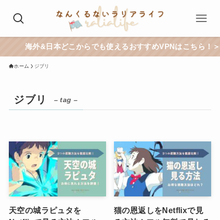
海外&日本どこからでも使えるおすすめVPNはこちら！＞＞
ホーム
ジブリ
ジブリ
– tag –
天空の城ラピュタを
猫の恩返しをNetflixで見