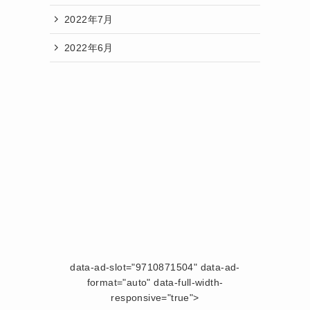
2022年7月
2022年6月
data-ad-slot="9710871504" data-ad-
format="auto" data-full-width-
responsive="true">