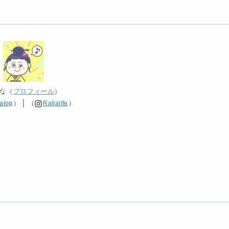
な（
プロフィール
）
｜
alog
）
（
Ralialife
）