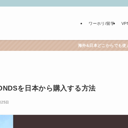
ワーホリ/留学
V
海外&日本どこからでも使えるおすすめVPNは
ONDSを日本から購入する方法
月25日